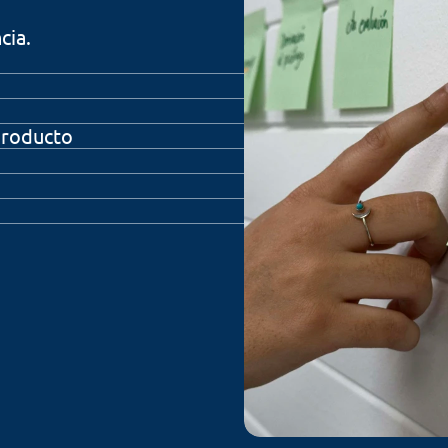
cia.
producto