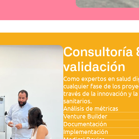
Consultoría 
validación
Como expertos en salud digi
cualquier fase de los proyec
través de la innovación y l
sanitarios.
Análisis de métricas
Venture Builder
Documentación
Implementación