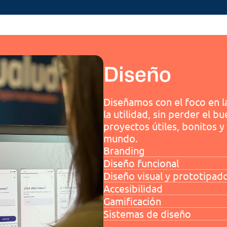
Diseño
Diseñamos con el foco en la 
la utilidad, sin perder el b
proyectos útiles, bonitos y 
mundo.
Branding
Diseño funcional
Diseño visual y prototipad
Accesibilidad
Gamificación 
Sistemas de diseño