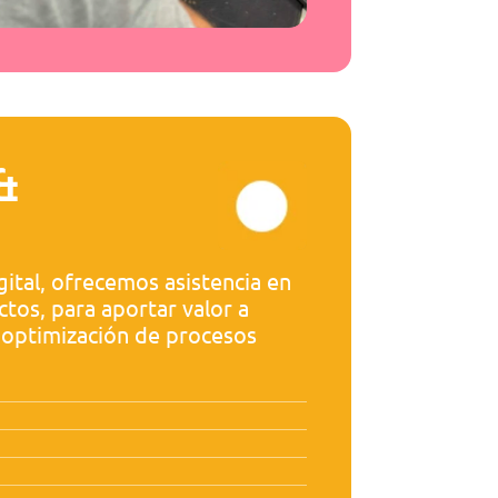
& 
tal, ofrecemos asistencia en 
tos, para aportar valor a 
a optimización de procesos 